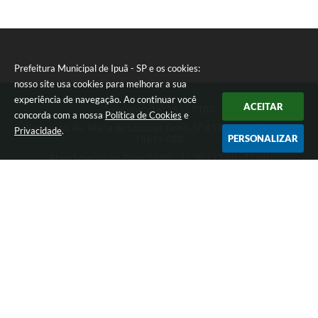
Prefeitura Municipal de Ipuã - SP e os cookies:
nosso site usa cookies para melhorar a sua
experiência de navegação. Ao continuar você
ACEITAR
Telefone: (16) 3832 0100
concorda com a nossa
Política de Cookies
e
Endereço: Av. Maria de Lourdes Gerin, N° 433 - Pampuã | CEP:
Privacidade
.
PERSONALIZAR
14611-080
Atendimento do Paço: 08:00 - 11:30 / 13:00 - 17:00
Prefeitura Municipal de Ipuã - SP
Versão do Sistema:
3.5.3 - 19/06/2026
Portal atualizado em:
07/08/2026 13:54
Dados Abertos
Copyright Instar - 2006-2026. Todos os direitos reservados -
Instar Tecnologia