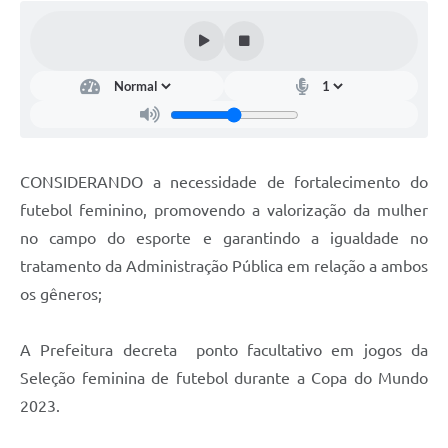
Legislação
Links
Serviços Online
Enquete
Jornal
CONSIDERANDO a necessidade de fortalecimento do
futebol feminino, promovendo a valorização da mulher
Agenda
no campo do esporte e garantindo a igualdade no
SIC
tratamento da Administração Pública em relação a ambos
Contato
os gêneros;
A Prefeitura decreta ponto facultativo em jogos da
Seleção feminina de futebol durante a Copa do Mundo
2023.