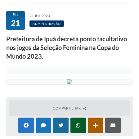
Imprensa Oficial
JUL
21 JUL 2023
21
Editais
ADMINISTRAÇÃO
Outras Opções
Prefeitura de Ipuã decreta ponto facultativo
nos jogos da Seleção Feminina na Copa do
Ouvidoria
Mundo 2023.
Notícias
Carta de Serviços
Obras
Galeria de Vídeos
Diário Oficial
COMPARTILHAR
Projetos
Contas Públicas