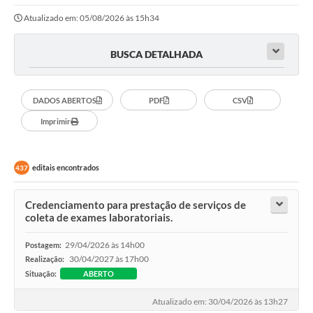
Atualizado em: 05/08/2026 às 15h34
Imprensa Oficial
Editais
BUSCA DETALHADA
Outras Opções
DADOS ABERTOS
PDF
CSV
Ouvidoria
Imprimir
Notícias
Carta de Serviços
editais encontrados
437
Obras
Credenciamento para prestação de serviços de
coleta de exames laboratoriais.
Galeria de Vídeos
Diário Oficial
29/04/2026 às 14h00
Postagem:
30/04/2027 às 17h00
Realização:
Projetos
Situação:
ABERTO
Contas Públicas
Atualizado em: 30/04/2026 às 13h27