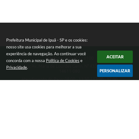
Prefeitura Municipal de Ipuã - SP e os cookies:
nosso site usa cookies para melhorar a sua
experiência de navegação. Ao continuar você
ACEITAR
Telefone: (16) 3832 0100
concorda com a nossa
Política de Cookies
e
Endereço: Av. Maria de Lourdes Gerin, N° 433 - Pampuã | CEP:
Privacidade
.
PERSONALIZAR
14611-080
Atendimento do Paço: 08:00 - 11:30 / 13:00 - 17:00
Prefeitura Municipal de Ipuã - SP
Versão do Sistema:
3.5.3 - 19/06/2026
Portal atualizado em:
05/08/2026 15:34
Dados Abertos
Copyright Instar - 2006-2026. Todos os direitos reservados -