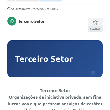
Imprensa Oficial
Atualizado em: 27/05/2026 às 11h19
Editais
Terceiro Setor
Outras Opções
AVALIAR
Ouvidoria
Notícias
Terceiro Setor
Carta de Serviços
Obras
Galeria de Vídeos
Diário Oficial
Terceiro Setor
Projetos
Organizações de iniciativa privada, sem fins
lucrativos e que prestam serviços de caráter
Contas Públicas