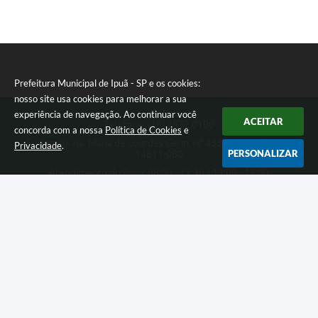
Prefeitura Municipal de Ipuã - SP e os cookies:
nosso site usa cookies para melhorar a sua
experiência de navegação. Ao continuar você
ACEITAR
Telefone: (16) 3832 0100
concorda com a nossa
Política de Cookies
e
Endereço: Av. Maria de Lourdes Gerin, N° 433 - Pampuã | CEP:
Privacidade
.
PERSONALIZAR
14611-080
Atendimento do Paço: 08:00 - 11:30 / 13:00 - 17:00
Prefeitura Municipal de Ipuã - SP
Versão do Sistema:
3.5.3 - 19/06/2026
Portal atualizado em:
07/08/2026 13:54
Dados Abertos
Copyright Instar - 2006-2026. Todos os direitos reservados -
Instar Tecnologia