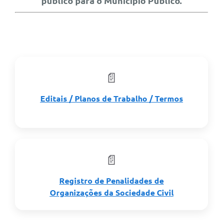
público para o Município Publico.
Legislação
Links
Serviços Online
Enquete
Jornal
Editais / Planos de Trabalho / Termos
Agenda
SIC
Contato
Registro de Penalidades de
Organizações da Sociedade Civil