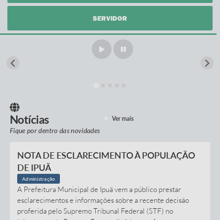
Imprensa Oficial
SERVIDOR
Editais
Outras Opções
Ouvidoria
Notícias
Carta de Serviços
Notícias
Ver mais
Fique por dentro das novidades
Obras
Galeria de Vídeos
NOTA DE ESCLARECIMENTO À POPULAÇÃO
DE IPUÃ
Diário Oficial
Administração
A Prefeitura Municipal de Ipuã vem a público prestar
Projetos
esclarecimentos e informações sobre a recente decisão
proferida pelo Supremo Tribunal Federal (STF) no
Contas Públicas