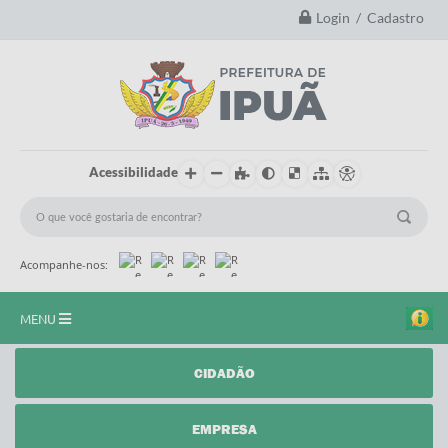
Login / Cadastro
Acessibilidade
Acompanhe-nos:
MENU
Principal
CIDADÃO
A Nossa Cidade
EMPRESA
Secretarias