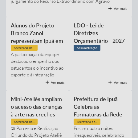
julgamento do Recurso Extraordinário com Agravo
Legislação
1.603.338, interposto no processo judicial que trata da
Ver mais
regulamentação e do funcionamento das chamadas "áreas
Links
de lazer" em nosso município. Para o correto entendimento
Alunos do Projeto
LDO - Lei de
de todos, pontuamos os seguintes fatos sobre a decisão: 1 -
Serviços Online
Branco Zanol
Diretrizes
A DECISÃO FOI FRUTO DE RECURSO DA...
representam Ipuã em
Orçamentário - 2027
Enquete
torneio regional em
Administração
Secretaria de...
Jornal
A participação da equipe
Ribeirão Preto
destacou o empenho dos
Agenda
estudantes e o incentivo ao
esporte e à integração
SIC
entre os jovens da região.
Ver mais
Ver mais
O Projeto Branco Zanol
Contato
levou seus alunos para
Mini-Ateliês ampliam
Prefeitura de Ipuã
representar o município na
o acesso das crianças
Celebra as
competição, promovendo
à arte nas creches
Formaturas da Rede
aprendizado, disciplina e
públicas de Ipuã
de Educação!
espírito de equipe. A
Secretaria de...
Secretaria de...
​🤝 Parceria e Realização ​
​Foram quatro noites
equipe também agradeceu
Oriundo do Projeto Ateliê
inesquecíveis, celebrando
o apoio da Secretaria da