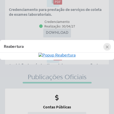
PDF
Credenciamento para prestação de serviços de coleta
de exames laboratoriais.
Credenciamento
Realização: 30/04/27
DOWNLOAD
×
Reabertura
PDF
Aquisição de veículos tipo minivan para execução dos
serviços da Assistência...
Publicações Oficiais
Pregão Eletrônico
Realização: 08/09/26
DOWNLOAD
Contas Públicas
PDF