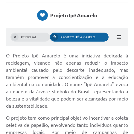
Imprensa Oficial
Projeto Ipê Amarelo
Editais
Outras Opções
PRINCIPAL
PROJETO IPÊ AMARELO
Ouvidoria
O Projeto Ipê Amarelo é uma iniciativa dedicada à
Notícias
reciclagem, visando não apenas reduzir o impacto
Carta de Serviços
ambiental causado pelo descarte inadequado, mas
também promover a conscientização e a educação
Obras
ambiental na comunidade. O nome "Ipê Amarelo" evoca
a imagem da árvore símbolo do Brasil, representando a
Galeria de Vídeos
beleza e a vitalidade que podem ser alcançadas por meio
Diário Oficial
da sustentabilidade.
Projetos
O projeto tem como principal objetivo incentivar a coleta
seletiva de papelão, envolvendo tanto indivíduos quanto
Contas Públicas
empresas locais. Por meio de campanhas de