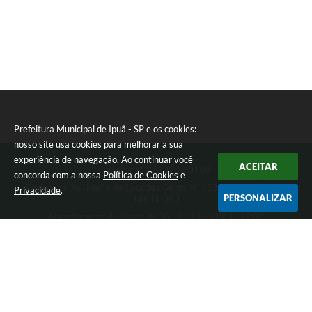
Prefeitura Municipal de Ipuã - SP e os cookies:
nosso site usa cookies para melhorar a sua
experiência de navegação. Ao continuar você
ACEITAR
Telefone: (16) 3832 0100
concorda com a nossa
Política de Cookies
e
Endereço: Av. Maria de Lourdes Gerin, N° 433 - Pampuã | CEP:
Privacidade
.
PERSONALIZAR
14611-080
Atendimento do Paço: 08:00 - 11:30 / 13:00 - 17:00
Prefeitura Municipal de Ipuã - SP
Versão do Sistema:
3.5.3 - 19/06/2026
Portal atualizado em:
06/08/2026 16:26
Dados Abertos