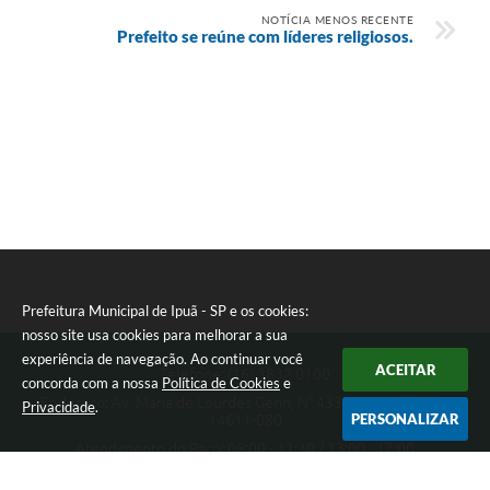
NOTÍCIA MENOS RECENTE
Prefeito se reúne com líderes religiosos.
Prefeitura Municipal de Ipuã - SP e os cookies:
nosso site usa cookies para melhorar a sua
experiência de navegação. Ao continuar você
ACEITAR
Telefone: (16) 3832 0100
concorda com a nossa
Política de Cookies
e
Endereço: Av. Maria de Lourdes Gerin, N° 433 - Pampuã | CEP:
Privacidade
.
PERSONALIZAR
14611-080
Atendimento do Paço: 08:00 - 11:30 / 13:00 - 17:00
Prefeitura Municipal de Ipuã - SP