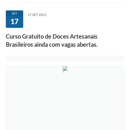
Imprensa Oficial
SET
17 SET 2021
17
Editais
Outras Opções
Curso Gratuito de Doces Artesanais
Brasileiros ainda com vagas abertas.
Ouvidoria
Notícias
Carta de Serviços
Obras
Galeria de Vídeos
Diário Oficial
Projetos
Contas Públicas