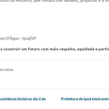
ucesso do encontro, que contará com debates, propostas e a e
lhos D’Água – Ipuã/SP
 construir um futuro com mais respeito, equidade e parti
ta notícia.
ssistência Social no dia 2 de
Prefeitura de Ipuã inicia en