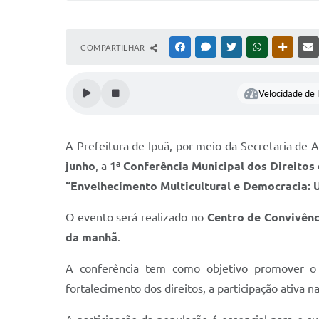
COMPARTILHAR
FACEBOOK
MESSENGER
TWITTER
WHATSAPP
OUTRAS
Velocidade de l
A Prefeitura de Ipuã, por meio da Secretaria de 
junho
, a
1ª Conferência Municipal dos Direitos
“Envelhecimento Multicultural e Democracia: U
O evento será realizado no
Centro de Convivênc
da manhã
.
A conferência tem como objetivo promover o d
fortalecimento dos direitos, a participação ativa