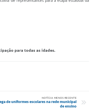
scolha de representantes para a etapa estadual da
cipação para todas as idades.
NOTÍCIA MENOS RECENTE
trega de uniformes escolares na rede municipal
de ensino