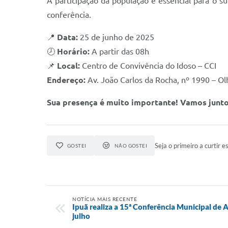
A participação da população é essencial para o s
conferência.
📍
Data:
25 de junho de 2025
🕗
Horário:
A partir das 08h
📌
Local:
Centro de Convivência do Idoso – CCI
Endereço:
Av. João Carlos da Rocha, nº 1990 – O
Sua presença é muito importante! Vamos juntos
Seja o primeiro a curtir es
GOSTEI
NÃO GOSTEI
NOTÍCIA MAIS RECENTE
Ipuã realiza a 15ª Conferência Municipal de A
julho