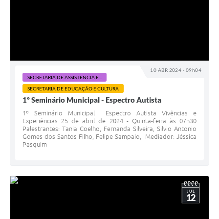
10 ABR 2024 - 09h04
SECRETARIA DE ASSISTÊNCIA E...
SECRETARIA DE EDUCAÇÃO E CULTURA
1º Seminário Municipal - Espectro Autista
1º Seminário Municipal Espectro Autista Vivências e
Experiências 25 de abril de 2024 - Quinta-feira às 07h30
Palestrantes: Tania Coelho, Fernanda Silveira, Silvio Antonio
Gomes dos Santos Filho, Felipe Sampaio, Mediador: Jéssica
Pasquim
JUL
12