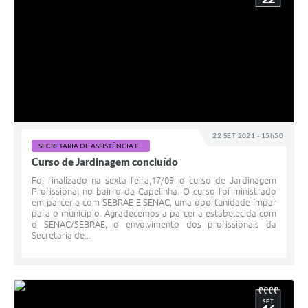
22 SET 2021 - 15h50
SECRETARIA DE ASSISTÊNCIA E...
Curso de Jardinagem concluído
Foi finalizado na sexta feira,17/09, o curso de Jardinagem
Profissional no bairro da Capelinha. O curso foi ministrado
em parceria com SEBRAE E SENAC, uma oportunidade ímpar
para o município. Agradecemos a parceria estabelecida com
o SENAC/SEBRAE, o envolvimento dos profissionais da
Secretaria de...
SET