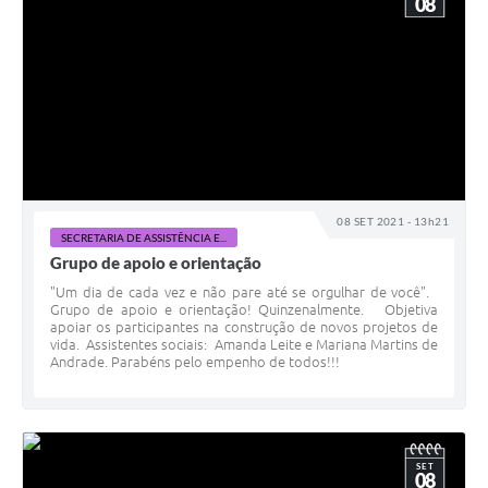
08
08 SET 2021 - 13h21
SECRETARIA DE ASSISTÊNCIA E...
Grupo de apoio e orientação
"Um dia de cada vez e não pare até se orgulhar de você".
Grupo de apoio e orientação! Quinzenalmente. Objetiva
apoiar os participantes na construção de novos projetos de
vida. Assistentes sociais: Amanda Leite e Mariana Martins de
Andrade. Parabéns pelo empenho de todos!!!
SET
08