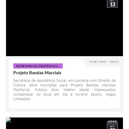
SET
13
13 SET 2021 - 10h11
SECRETARIA DE ASSISTÊNCIA E...
Projeto Bandas Marciais
Secretária de Assistência Social, em parceria com Divisão de
Cultura, abre inscrições para Projeto Bandas Marciais
(Fanfarra). Publico Alvo: Melhor Idade. Interessados
comparecer no local em dia e horário abaixo. Vagas
Limitadas!
SET