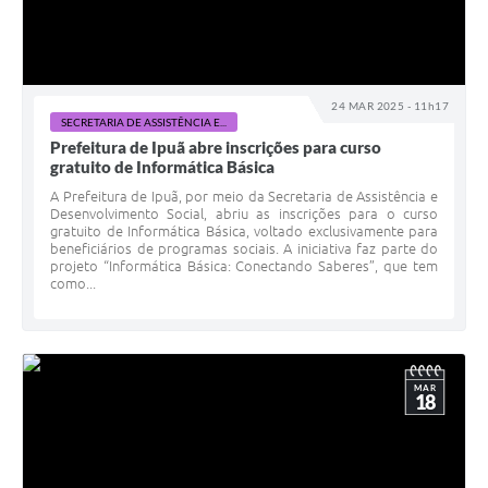
24 MAR 2025 - 11h17
SECRETARIA DE ASSISTÊNCIA E...
Prefeitura de Ipuã abre inscrições para curso
gratuito de Informática Básica
A Prefeitura de Ipuã, por meio da Secretaria de Assistência e
Desenvolvimento Social, abriu as inscrições para o curso
gratuito de Informática Básica, voltado exclusivamente para
beneficiários de programas sociais. A iniciativa faz parte do
projeto “Informática Básica: Conectando Saberes”, que tem
como...
MAR
18