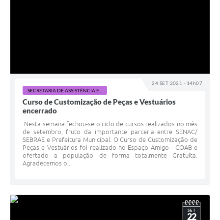
24 SET 2021 - 14h07
SECRETARIA DE ASSISTÊNCIA E...
Curso de Customização de Peças e Vestuários
encerrado
Nesta semana fechou-se o ciclo de cursos realizados no mês
de setembro, fruto da importante parceria entre SENAC/
SEBRAE e Prefeitura Municipal. O Curso de Customização de
Peças e Vestuários foi realizado no Espaço Amigo - COAB e
ofertado a população de forma totalmente Gratuita.
Agradecemos o...
SET
22