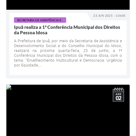
23 JUN 2025 - 11h08
SECRETARIA DE ASSISTÊNCIA E...
Ipuã realiza a 1ª Conferência Municipal dos Direitos
da Pessoa Idosa
A Prefeitura de Ipuã, por meio da Secretaria de Assistência e
Desenvolvimento Social e do Conselho Municipal do Idoso,
realizará na próxima quarta-feira, 25 de junho, a 1ª
Conferência Municipal dos Direitos da Pessoa Idosa, com o
tema: “Envelhecimento Multicultural e Democracia: Urgência
por Equidade,...
ABR
02