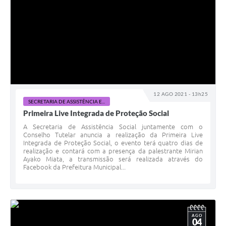
12 AGO 2021 - 13h25
SECRETARIA DE ASSISTÊNCIA E...
Primeira Live Integrada de Proteção Social
A Secretaria de Assistência Social juntamente com o
Conselho Tutelar anuncia a realização da Primeira Live
Integrada de Proteção Social, o evento terá quatro dias de
realização e contará com a presença da palestrante Mirian
Ayako Miata, a transmissão será realizada através do
Facebook da Prefeitura Municipal...
AGO
04