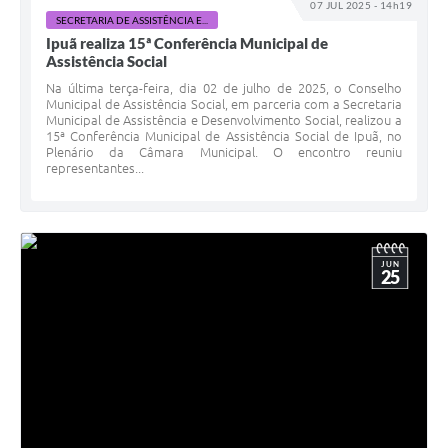
07 JUL 2025 - 14h19
Legislação
SECRETARIA DE ASSISTÊNCIA E...
Ipuã realiza 15ª Conferência Municipal de
Links
Assistência Social
Na última terça-feira, dia 02 de julho de 2025, o Conselho
Serviços Online
Municipal de Assistência Social, em parceria com a Secretaria
Municipal de Assistência e Desenvolvimento Social, realizou a
Enquete
15ª Conferência Municipal de Assistência Social de Ipuã, no
Plenário da Câmara Municipal. O encontro reuniu
representantes...
Jornal
Agenda
SIC
JUN
25
Contato