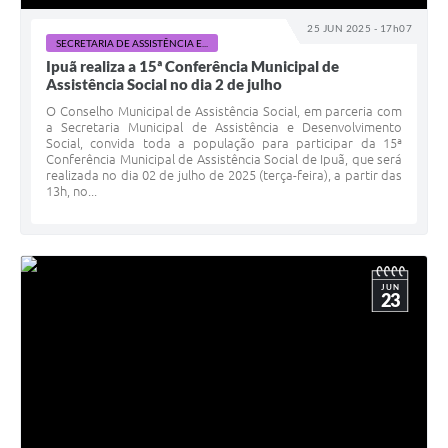
25 JUN 2025 - 17h07
SECRETARIA DE ASSISTÊNCIA E...
Ipuã realiza a 15ª Conferência Municipal de
Assistência Social no dia 2 de julho
O Conselho Municipal de Assistência Social, em parceria com
a Secretaria Municipal de Assistência e Desenvolvimento
Social, convida toda a população para participar da 15ª
Conferência Municipal de Assistência Social de Ipuã, que será
realizada no dia 02 de julho de 2025 (terça-feira), a partir das
13h, no...
JUN
23