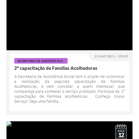
12 AGO 2021 - 13h29
SECRETARIA DE ASSISTÊNCIA E...
2° capacitação de Famílias Acolhedoras
A Secretaria de Assistência Social tem o prazer de comunicar
a realização da segunda capacitação de Famílias
Acolhedoras, e vem convidar, a quem interessar, que
compareça para conhecer o serviço prestado. Participe da 2°
capacitação de Famílias Acolhedoras. Conheça nosso
Serviço! Seja uma família...
AGO
12