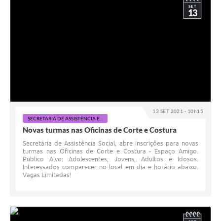
SET
13
13 SET 2021 - 10h15
SECRETARIA DE ASSISTÊNCIA E...
Novas turmas nas Oficinas de Corte e Costura
Secretária de Assistência Social, abre inscrições para novas
turmas nas Oficinas de Corte e Costura - Espaço Amigo.
Publico Alvo: Adolescentes, Jovens, Adultos e Idosos.
Interessados comparecer no local em dia e horário abaixo.
Vagas Limitadas!