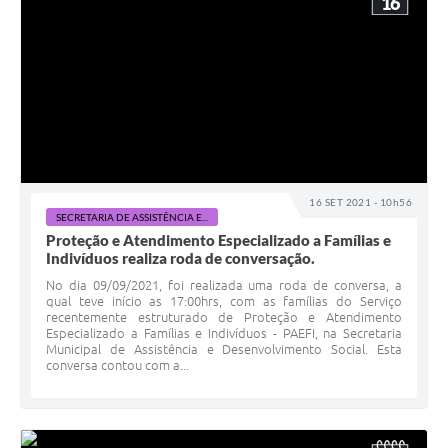
16
16 SET 2021 - 10h56
SECRETARIA DE ASSISTÊNCIA E...
Proteção e Atendimento Especializado a Famílias e
Indivíduos realiza roda de conversação.
No dia 09/09/2021, foi realizada uma roda de conversa, a
qual teve início as 17:00hrs, com as famílias do Serviço
recentemente estruturado de Proteção e Atendimento
Especializado a Famílias e Indivíduos - PAEFI, na Secretaria
Municipal de Assistência e Desenvolvimento Social. Esta
conversa contou com a...