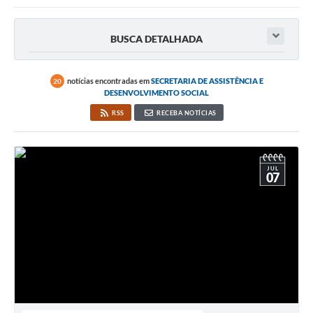
Imprensa Oficial
BUSCA DETALHADA
Editais
Outras Opções
notícias encontradas em
SECRETARIA DE ASSISTÊNCIA E
20
DESENVOLVIMENTO SOCIAL
Ouvidoria
RSS
RECEBA NOTÍCIAS
Notícias
Carta de Serviços
JUL
07
Obras
Galeria de Vídeos
Diário Oficial
Projetos
Contas Públicas