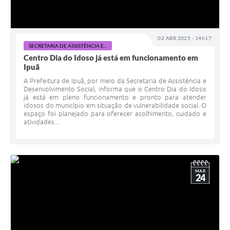
02 ABR 2025 - 14h17
SECRETARIA DE ASSISTÊNCIA E...
Centro Dia do Idoso já está em funcionamento em
Ipuã
A Prefeitura de Ipuã, por meio da Secretaria de Assistência e
Desenvolvimento Social, informa que o Centro Dia do Idoso
já está em pleno funcionamento e pronto para atender
idosos do município em situação de vulnerabilidade social. O
espaço foi planejado para oferecer acolhimento, cuidado e
atividades...
MAR
24