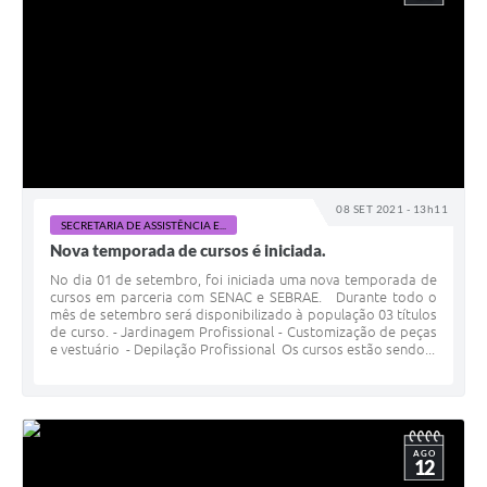
08 SET 2021 - 13h11
SECRETARIA DE ASSISTÊNCIA E...
Nova temporada de cursos é iniciada.
No dia 01 de setembro, foi iniciada uma nova temporada de
cursos em parceria com SENAC e SEBRAE. Durante todo o
mês de setembro será disponibilizado à população 03 títulos
de curso. - Jardinagem Profissional - Customização de peças
e vestuário - Depilação Profissional Os cursos estão sendo...
AGO
12