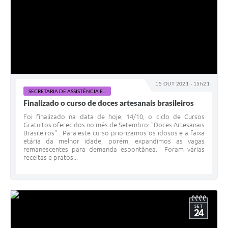
15 OUT 2021 - 15h21
SECRETARIA DE ASSISTÊNCIA E...
Finalizado o curso de doces artesanais brasileiros
Foi finalizado na data de hoje, 14/10, o ciclo de Cursos
Gratuitos oferecidos no mês de Setembro: "Doces Artesanais
Brasileiros". Para este curso priorizamos os idosos e a faixa
etária da melhor idade, porém, expandimos as vagas
remanescentes para demanda espontânea. Foram várias
receitas e pratos...
SET
24