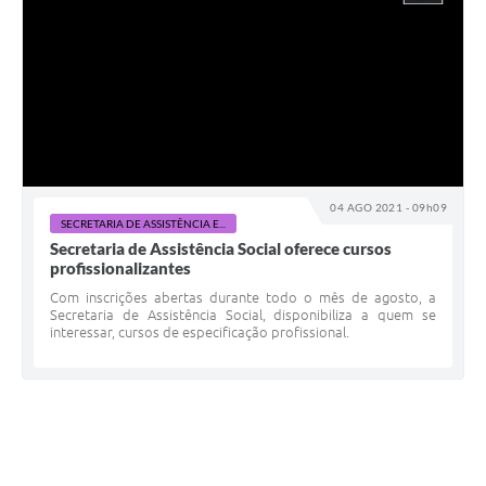
04 AGO 2021 - 09h09
SECRETARIA DE ASSISTÊNCIA E...
Secretaria de Assistência Social oferece cursos
profissionalizantes
Com inscrições abertas durante todo o mês de agosto, a
Secretaria de Assistência Social, disponibiliza a quem se
interessar, cursos de especificação profissional.