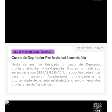
22 SET 2021 - 15h57
SECRETARIA DE ASSISTÊNCIA E...
Curso de Depilador Profissional é concluído
Nesta semana foi finalizado o curso de Depilador
profissional no bairro da Capelinha. O curso foi ministrado
em parceria com SEBRAE E SENAC. Uma oportunidade ímpar
para o município. Agradecemos profundamente a
oportunidade de parceria estabelecida, o envolvimento dos
profissionais da Assistência:...
SET
22