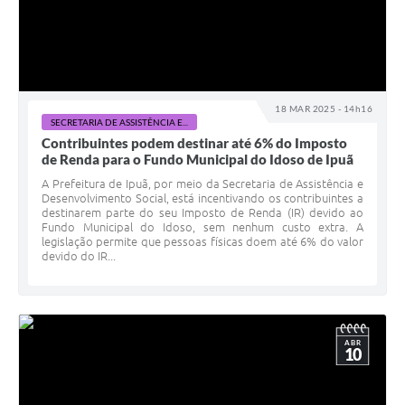
18 MAR 2025 - 14h16
SECRETARIA DE ASSISTÊNCIA E...
Contribuintes podem destinar até 6% do Imposto
de Renda para o Fundo Municipal do Idoso de Ipuã
A Prefeitura de Ipuã, por meio da Secretaria de Assistência e
Desenvolvimento Social, está incentivando os contribuintes a
destinarem parte do seu Imposto de Renda (IR) devido ao
Fundo Municipal do Idoso, sem nenhum custo extra. A
legislação permite que pessoas físicas doem até 6% do valor
devido do IR...
ABR
10