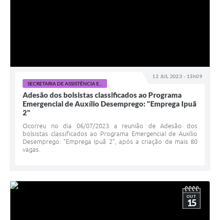
12 JUL 2023 - 13h09
SECRETARIA DE ASSISTÊNCIA E...
Adesão dos bolsistas classificados ao Programa
Emergencial de Auxílio Desemprego: "Emprega Ipuã
2"
Ocorreu no dia 06/07/2023 a reunião de Adesão dos
bolsistas classificados ao Programa Emergencial de Auxílio
Desemprego: "Emprega Ipuã 2", após a criação de mais 80
vagas.
OUT
15