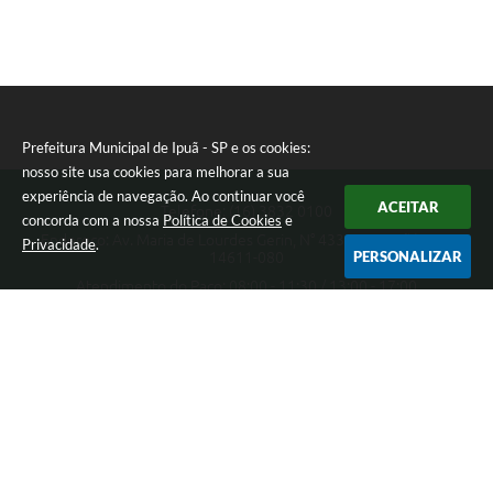
Prefeitura Municipal de Ipuã - SP e os cookies:
nosso site usa cookies para melhorar a sua
experiência de navegação. Ao continuar você
ACEITAR
Telefone: (16) 3832 0100
concorda com a nossa
Política de Cookies
e
Endereço: Av. Maria de Lourdes Gerin, N° 433 - Pampuã | CEP:
Privacidade
.
PERSONALIZAR
14611-080
Atendimento do Paço: 08:00 - 11:30 / 13:00 - 17:00
Prefeitura Municipal de Ipuã - SP
Versão do Sistema:
3.5.3 - 19/06/2026
Portal atualizado em:
06/08/2026 16:26
Dados Abertos
Copyright Instar - 2006-2026. Todos os direitos reservados -