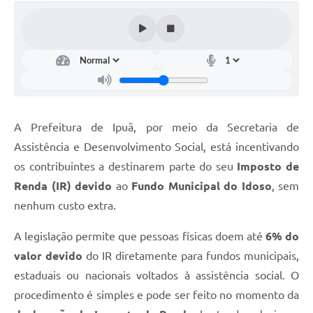
Legislação
Links
Serviços Online
Enquete
Jornal
A Prefeitura de Ipuã, por meio da Secretaria de
Assistência e Desenvolvimento Social, está incentivando
Agenda
os contribuintes a destinarem parte do seu
Imposto de
SIC
Renda (IR) devido
ao
Fundo Municipal do Idoso
, sem
Contato
nenhum custo extra.
A legislação permite que pessoas físicas doem até
6% do
valor devido
do IR diretamente para fundos municipais,
estaduais ou nacionais voltados à assistência social. O
procedimento é simples e pode ser feito no momento da