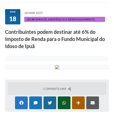
Imprensa Oficial
MAR
18 MAR 2025
18
Editais
SECRETARIA DE ASSISTÊNCIA E DESENVOLVIMENTO
SOCIAL
Outras Opções
Contribuintes podem destinar até 6% do
Imposto de Renda para o Fundo Municipal do
Ouvidoria
Idoso de Ipuã
Notícias
Carta de Serviços
Obras
Galeria de Vídeos
Diário Oficial
COMPARTILHAR
Projetos
Contas Públicas