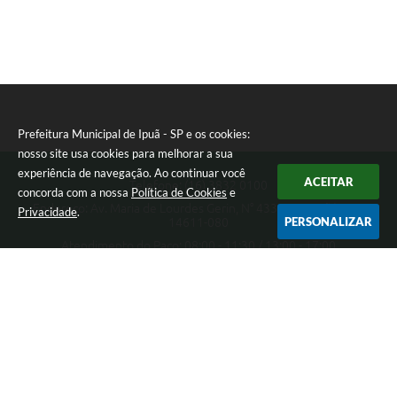
Prefeitura Municipal de Ipuã - SP e os cookies:
nosso site usa cookies para melhorar a sua
experiência de navegação. Ao continuar você
ACEITAR
Telefone: (16) 3832 0100
concorda com a nossa
Política de Cookies
e
Endereço: Av. Maria de Lourdes Gerin, N° 433 - Pampuã | CEP:
Privacidade
.
PERSONALIZAR
14611-080
Atendimento do Paço: 08:00 - 11:30 / 13:00 - 17:00
Prefeitura Municipal de Ipuã - SP
Versão do Sistema:
3.5.3 - 19/06/2026
Portal atualizado em:
07/08/2026 13:54
Dados Abertos