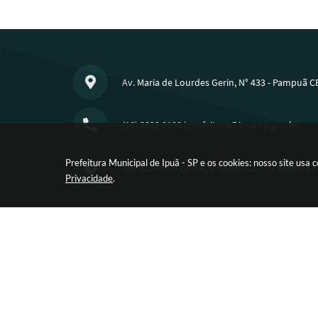
Av. Maria de Lourdes Gerin, N° 433 - Pampuã C
(16) 3832 0100
|
prefeitura@ipua.sp.gov.br
Prefeitura Municipal de Ipuã - SP e os cookies: nosso site us
Atendimento do Paço: 08:00 - 11:30 / 13:00 - 17
Privacidade
.