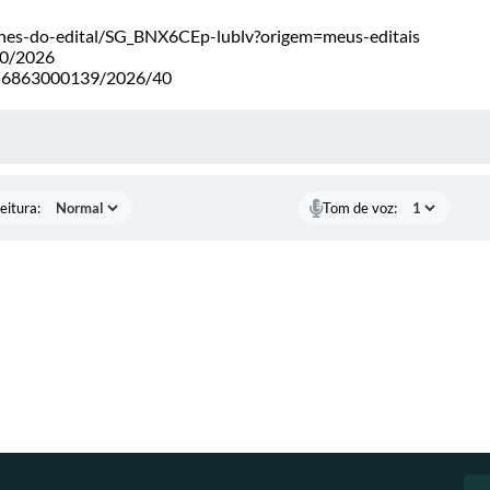
etalhes-do-edital/SG_BNX6CEp-lublv?origem=meus-editais
40/2026
9556863000139/2026/40
 MÍDIAS
eitura:
Tom de voz: