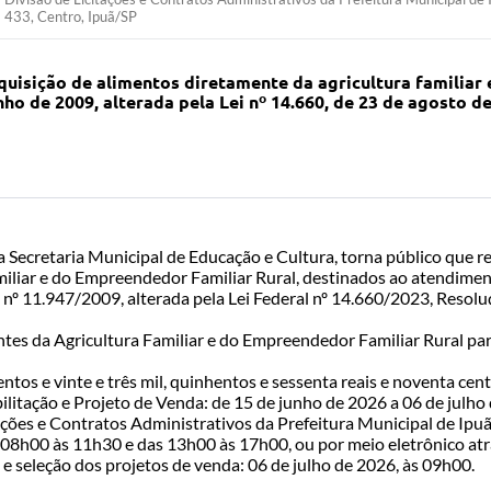
433, Centro, Ipuã/SP
quisição de alimentos diretamente da agricultura familiar
 junho de 2009, alterada pela Lei nº 14.660, de 23 de agosto
 da Secretaria Municipal de Educação e Cultura, torna público q
miliar e do Empreendedor Familiar Rural, destinados ao atendime
 nº 11.947/2009, alterada pela Lei Federal nº 14.660/2023, Reso
ntes da Agricultura Familiar e do Empreendedor Familiar Rural pa
tos e vinte e três mil, quinhentos e sessenta reais e noventa cent
itação e Projeto de Venda: de 15 de junho de 2026 a 06 de julho
ações e Contratos Administrativos da Prefeitura Municipal de Ipu
s 08h00 às 11h30 e das 13h00 às 17h00, ou por meio eletrônico at
e seleção dos projetos de venda: 06 de julho de 2026, às 09h00.