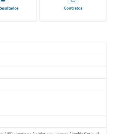
Resultados
Contratos
Ipuã/SP, situada na Av. Maria de Lourdes Almeida Gerin, nº