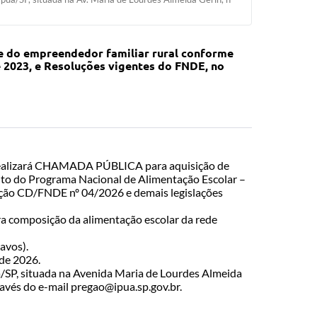
 e do empreendedor familiar rural conforme
 de 2023, e Resoluções vigentes do FNDE, no
ue realizará CHAMADA PÚBLICA para aquisição de
nto do Programa Nacional de Alimentação Escolar –
lução CD/FNDE nº 04/2026 e demais legislações
ra composição da alimentação escolar da rede
avos).
 de 2026.
ã/SP, situada na Avenida Maria de Lourdes Almeida
ravés do e-mail
pregao@ipua.sp.gov.br
.