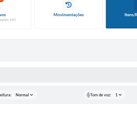
vos
Movimentações
Itens/
ações, etc)
 MÍDIAS
eitura:
Tom de voz: