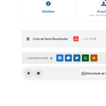
Detalhes
Arqui
(atas, homolog
Lista de Itens/Resultados
111,14 KB
COMPARTILHAR
FACEBOOK
MESSENGER
TWITTER
WHATSAPP
OUTRAS
Velocidade de l