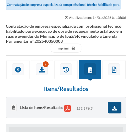
Contratação de empresa especializada com profissional técnico habilitado para
Imprensa Oficial
execução de obra de...
Atualizado em: 14/01/2026 às 10h06
Editais
Contratação de empresa especializada com profissional técnico
habilitado para execução de obra de recapeamento asfáltico em
Outras Opções
ruas e avenidas do Município de Ipuã/SP, vinculado a Emenda
Parlamentar n° 202540350003
Ouvidoria
Imprimir
Notícias
6
Carta de Serviços
Obras
Itens/Resultados
Galeria de Vídeos
Diário Oficial
Lista de Itens/Resultados
128,19 KB
Projetos
Contas Públicas