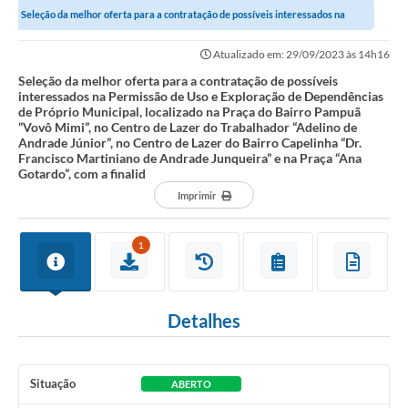
Seleção da melhor oferta para a contratação de possíveis interessados na
Imprensa Oficial
Permissão de Uso e Exploração de...
Atualizado em: 29/09/2023 às 14h16
Editais
Seleção da melhor oferta para a contratação de possíveis
interessados na Permissão de Uso e Exploração de Dependências
Outras Opções
de Próprio Municipal, localizado na Praça do Bairro Pampuã
“Vovô Mimi”, no Centro de Lazer do Trabalhador “Adelino de
Ouvidoria
Andrade Júnior”, no Centro de Lazer do Bairro Capelinha “Dr.
Francisco Martiniano de Andrade Junqueira” e na Praça “Ana
Gotardo”, com a finalid
Notícias
Imprimir
Carta de Serviços
1
Obras
Galeria de Vídeos
Detalhes
Diário Oficial
Projetos
Situação
ABERTO
Contas Públicas