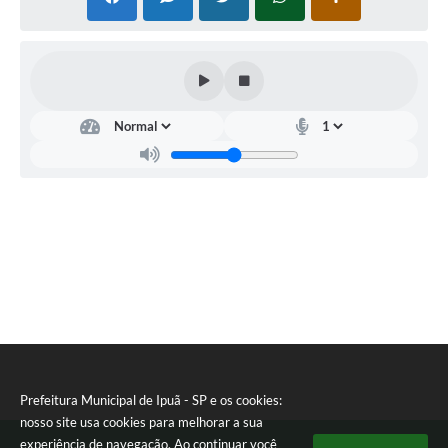
Secr
etar
ia
Mu
nici
pal
de
Orç
ame
nto
e
Fina
nça
s
Seba
stião
Apar
Prefeitura Municipal de Ipuã - SP e os cookies:
ecido
nosso site usa cookies para melhorar a sua
da
experiência de navegação. Ao continuar você
Cruz