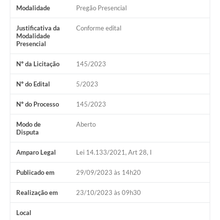
Modalidade
Pregão Presencial
Legislação
Justificativa da
Conforme edital
Links
Modalidade
Presencial
Serviços Online
Nº da Licitação
145/2023
Enquete
Nº do Edital
5/2023
Jornal
Nº do Processo
145/2023
Agenda
SIC
Modo de
Aberto
Disputa
Contato
Amparo Legal
Lei 14.133/2021, Art 28, I
Publicado em
29/09/2023 às 14h20
Realização em
23/10/2023 às 09h30
Local