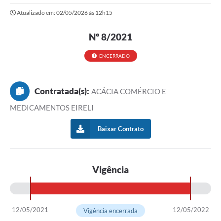
Atualizado em: 02/05/2026 às 12h15
Imprensa Oficial
Nº 8/2021
Editais
Outras Opções
ENCERRADO
Ouvidoria
Contratada(s):
ACÁCIA COMÉRCIO E
Notícias
MEDICAMENTOS EIRELI
Carta de Serviços
Baixar Contrato
Obras
Galeria de Vídeos
Vigência
Diário Oficial
Projetos
12/05/2021
12/05/2022
Vigência encerrada
Contas Públicas