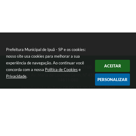
Prefeitura Municipal de Ipuã - SP e os cookies:
nosso site usa cookies para melhorar a sua
experiência de navegação. Ao continuar você
ACEITAR
Telefone: (16) 3832 0100
concorda com a nossa
Política de Cookies
e
Endereço: Av. Maria de Lourdes Gerin, N° 433 - Pampuã | CEP:
Privacidade
.
PERSONALIZAR
14611-080
Atendimento do Paço: 08:00 - 11:30 / 13:00 - 17:00
Prefeitura Municipal de Ipuã - SP
Versão do Sistema:
3.5.3 - 19/06/2026
Portal atualizado em:
06/08/2026 16:26
Dados Abertos