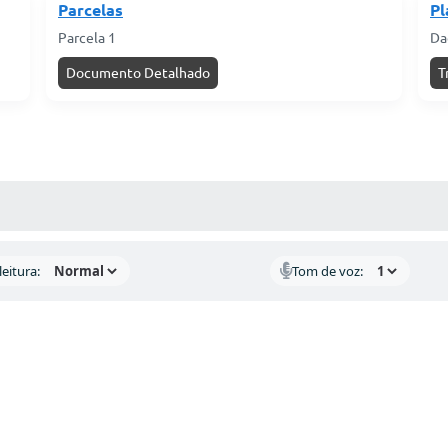
Parcelas
Pl
Parcela 1
Da
Documento Detalhado
T
AS MÍDIAS
eitura:
Tom de voz: