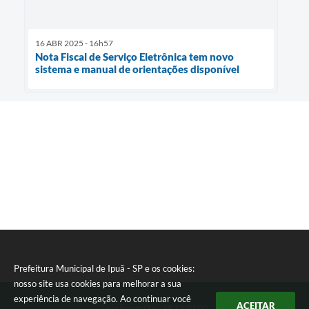
16 ABR 2025 - 16h57
Nota Fiscal de Serviço Eletrônica tem novo
sistema e manual de orientações disponível
Prefeitura Municipal de Ipuã - SP e os cookies:
nosso site usa cookies para melhorar a sua
experiência de navegação. Ao continuar você
ACEITAR
Telefone: (16) 3832 0100