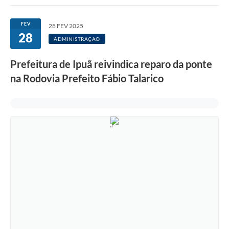
Imprensa Oficial
FEV
28 FEV 2025
28
Editais
ADMINISTRAÇÃO
Outras Opções
Prefeitura de Ipuã reivindica reparo da ponte
na Rodovia Prefeito Fábio Talarico
Ouvidoria
Notícias
Carta de Serviços
Obras
Galeria de Vídeos
Diário Oficial
Projetos
Contas Públicas