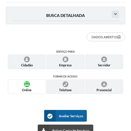
Imprensa Oficial
BUSCA DETALHADA
Editais
Outras Opções
DADOS ABERTOS
Ouvidoria
SERVIÇO PARA:
Notícias
Cidadão
Empresa
Servidor
Carta de Serviços
FORMA DE ACESSO:
Obras
Online
Telefone
Presencial
Galeria de Vídeos
Diário Oficial
Projetos
Avaliar Serviços
Contas Públicas
Baixar Carta de Serviços