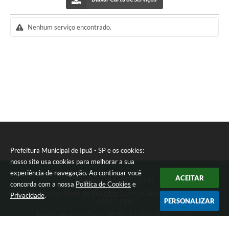
Legislação
Nenhum serviço encontrado.
Links
Serviços Online
Enquete
Jornal
Agenda
SIC
Contato
Prefeitura Municipal de Ipuã - SP e os cookies:
nosso site usa cookies para melhorar a sua
experiência de navegação. Ao continuar você
ACEITAR
Telefone: (16) 3832 0100
concorda com a nossa
Política de Cookies
e
Endereço: Av. Maria de Lourdes Gerin, N° 433 - Pampuã | CEP:
Privacidade
.
PERSONALIZAR
14611-080
Atendimento do Paço: 08:00 - 11:30 / 13:00 - 17:00
Prefeitura Municipal de Ipuã - SP