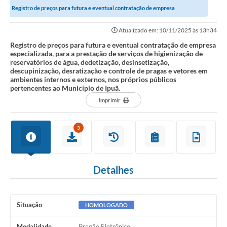
Registro de preços para futura e eventual contratação de empresa
Imprensa Oficial
especializada, para a prestação de serviços...
Atualizado em: 10/11/2025 às 13h34
Editais
Registro de preços para futura e eventual contratação de empresa
especializada, para a prestação de serviços de higienização de
Outras Opções
reservatórios de água, dedetização, desinsetização,
descupinização, desratização e controle de pragas e vetores em
Ouvidoria
ambientes internos e externos, nos próprios públicos
pertencentes ao Município de Ipuã.
Notícias
Imprimir
Carta de Serviços
3
Obras
Galeria de Vídeos
Detalhes
Diário Oficial
Projetos
Situação
HOMOLOGADO
Contas Públicas
Modalidade
Pregão Eletrônico