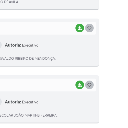
 D´ ÁVILA.
E
I
BAIXAR
G
O
Autoria:
Executivo
S
T
SWALDO RIBEIRO DE MENDONÇA.
E
I
BAIXAR
G
O
Autoria:
Executivo
S
T
SCOLAR JOÃO MARTINS FERREIRA.
E