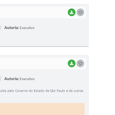
I
BAIXAR
G
O
Autoria:
Executivo
S
T
E
I
BAIXAR
G
O
Autoria:
Executivo
S
T
ituída pelo Governo do Estado de São Paulo e dá outras
E
I