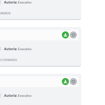
Autoria:
Executivo
S
T
REIROS.
E
I
BAIXAR
G
O
Autoria:
Executivo
S
T
TO CONRADO.
E
I
BAIXAR
G
O
Autoria:
Executivo
S
T