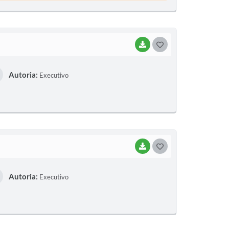
BAIXAR
G
O
Autoria:
Executivo
S
T
E
I
BAIXAR
G
O
Autoria:
Executivo
S
T
E
I