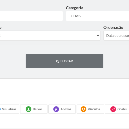
Categoria
o
Ordenação
BUSCAR
Visualizar
Baixar
Anexos
Vínculos
Gostei