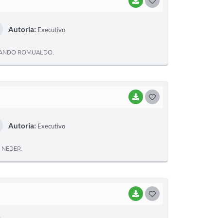
BAIXAR
G
O
Autoria:
Executivo
S
T
RNANDO ROMUALDO.
E
I
BAIXAR
G
O
Autoria:
Executivo
S
T
 NEDER.
E
I
BAIXAR
G
O