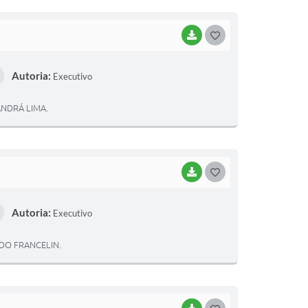
BAIXAR
G
O
Autoria:
Executivo
S
T
NDRÁ LIMA.
E
I
BAIXAR
G
O
Autoria:
Executivo
S
T
DO FRANCELIN.
E
I