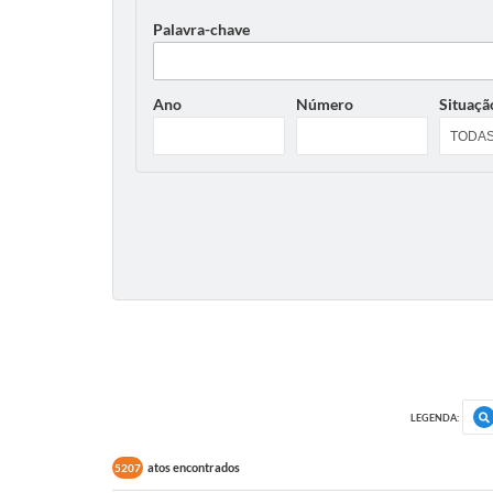
Palavra-chave
Ano
Número
Situaçã
LEGENDA:
atos encontrados
5207