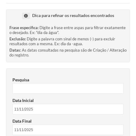
Imprensa Oficial
Dica para refinar os resultados encontrados
Editais
Frase específica:
Digite a frase entre aspas para filtrar exatamente
o desejado. Ex: "dia da água".
Outras Opções
Exclusão:
Digite a palavra com sinal de menos (-) para excluir
resultados com a mesma. Ex: dia da -agua.
Ouvidoria
Datas:
As datas consultadas na pesquisa são de Criação / Alteração
do registro.
Notícias
Carta de Serviços
Pesquisa
Obras
Galeria de Vídeos
Data Inicial
Diário Oficial
Projetos
Data Final
Contas Públicas