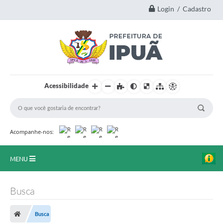
Login / Cadastro
Acessibilidade
Acompanhe-nos:
MENU
Principal
Busca
A Nossa Cidade
Busca
Secretarias