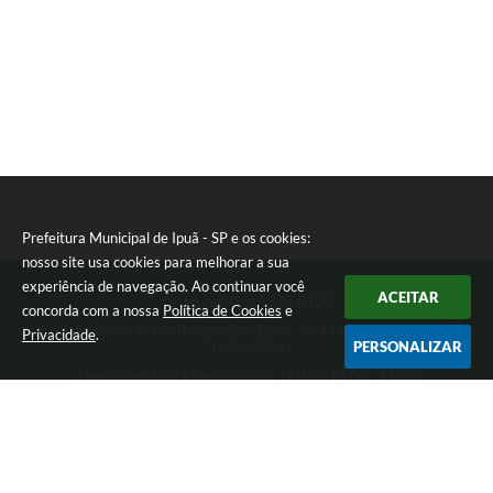
Prefeitura Municipal de Ipuã - SP e os cookies:
nosso site usa cookies para melhorar a sua
experiência de navegação. Ao continuar você
ACEITAR
Telefone: (16) 3832 0100
concorda com a nossa
Política de Cookies
e
Endereço: Av. Maria de Lourdes Gerin, N° 433 - Pampuã | CEP:
Privacidade
.
PERSONALIZAR
14611-080
Atendimento do Paço: 08:00 - 11:30 / 13:00 - 17:00
Prefeitura Municipal de Ipuã - SP
Versão do Sistema:
3.5.3 - 19/06/2026