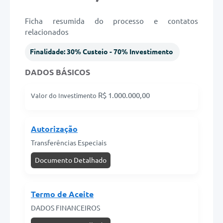
Legislação
Ficha resumida do processo e contatos
relacionados
Links
Finalidade: 30% Custeio - 70% Investimento
Serviços Online
DADOS BÁSICOS
Enquete
R$ 1.000.000,00
Valor do Investimento
Jornal
Agenda
Autorização
SIC
Transferências Especiais
Contato
Documento Detalhado
Termo de Aceite
DADOS FINANCEIROS