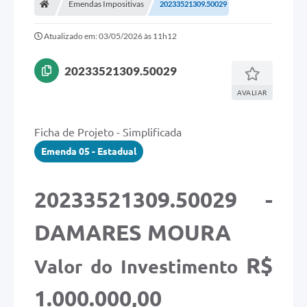
Emendas Impositivas
20233521309.50029
Secretarias
Atualizado em: 03/05/2026 às 11h12
Imprensa Oficial
Editais
20233521309.50029
Outras Opções
AVALIAR
Ouvidoria
Ficha de Projeto - Simplificada
Notícias
Emenda 05 - Estadual
Carta de Serviços
20233521309.50029 -
Obras
DAMARES MOURA
Galeria de Vídeos
Diário Oficial
R$
Valor do Investimento
Projetos
1.000.000,00
Contas Públicas