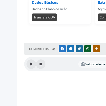
Dados Básicos
Extr
Dados do Plano de Ação
Ag: 1
Transfere GOV
Con
COMPARTILHAR
FACEBOOK
MESSENGER
TWITTER
WHATSAPP
OUTR
Velocidade de l