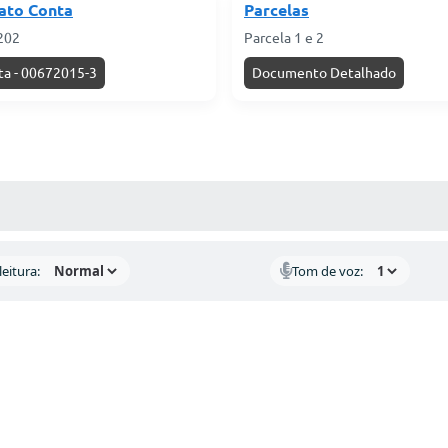
ato Conta
Parcelas
202
Parcela 1 e 2
ta - 00672015-3
Documento Detalhado
AS MÍDIAS
eitura:
Tom de voz: