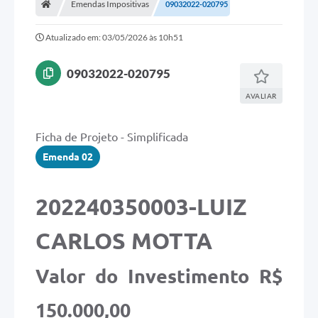
Emendas Impositivas
09032022-020795
Secretarias
Atualizado em: 03/05/2026 às 10h51
Imprensa Oficial
Editais
09032022-020795
Outras Opções
AVALIAR
Ouvidoria
Ficha de Projeto - Simplificada
Notícias
Emenda 02
Carta de Serviços
202240350003-LUIZ
Obras
CARLOS MOTTA
Galeria de Vídeos
Diário Oficial
Valor do Investimento R$
Projetos
150.000,00
Contas Públicas