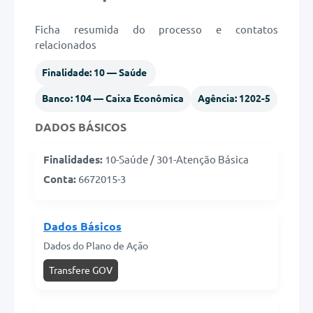
Legislação
Ficha resumida do processo e contatos
relacionados
Links
Finalidade: 10 — Saúde
Serviços Online
Banco: 104 — Caixa Econômica
Agência: 1202-5
Enquete
DADOS BÁSICOS
Jornal
Finalidades:
10-Saúde / 301-Atenção Básica
Agenda
Conta:
6672015-3
SIC
Contato
Dados Básicos
Dados do Plano de Ação
Transfere GOV